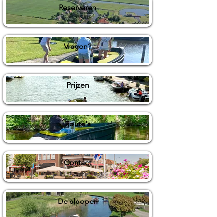
Reserveren
Vragen?
Prijzen
Route's
Contact
De sloepen