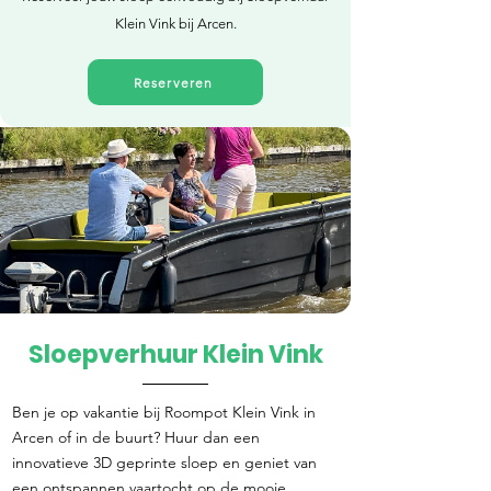
Klein Vink bij Arcen.
Reserveren
Sloepverhuur Klein Vink
Direct reserveren
Ben je op vakantie bij Roompot Klein Vink in
Arcen of in de buurt? Huur dan een
innovatieve 3D geprinte sloep en geniet van
een ontspannen vaartocht op de mooie