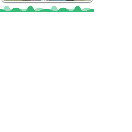
Locaties
De uilenburg
Woudsend
De Wetterspetter
Klein Vink
Joure
Terherne
De Alde Feanen
Informatie
Veel gestelde vragen
Huurvoorwaarden
Inspiratie foto's & Videos
Nieuwe locaties gezocht
Blogs
Sloepverhuur Friesland
Route Joure