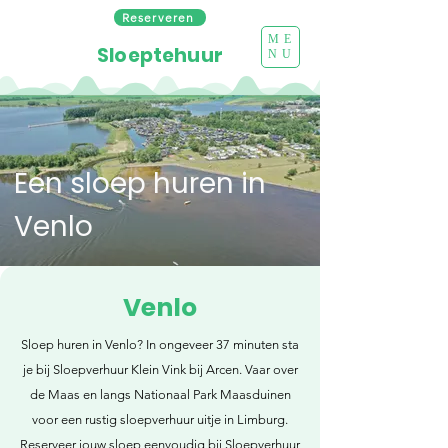
Reserveren
ME
Sloeptehuur
NU
Een sloep huren in
Venlo
Venlo
Sloep huren in Venlo? In ongeveer 37 minuten sta
je bij Sloepverhuur Klein Vink bij Arcen. Vaar over
de Maas en langs Nationaal Park Maasduinen
voor een rustig sloepverhuur uitje in Limburg.
Reserveer jouw sloep eenvoudig bij Sloepverhuur