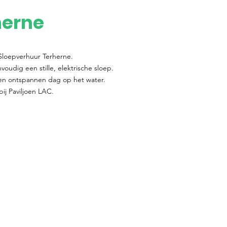
herne
j Sloepverhuur Terherne.
oudig een stille, elektrische sloep.
een ontspannen dag op het water.
bij Paviljoen LAC.