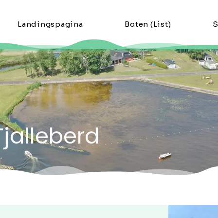
Landingspagina
Boten (List)
S
Tjalleberd