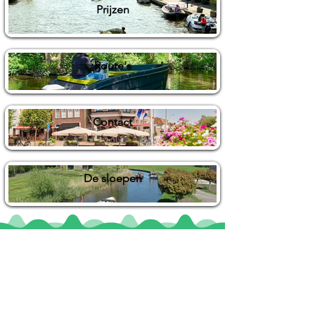
Prijzen
Route's
Contact
De sloepen
Locaties
De uilenburg
Woudsend
De Wetterspetter