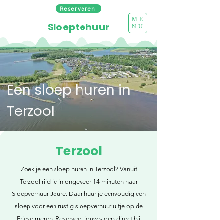
Reserveren
ME
Sloeptehuur
NU
Een sloep huren in
Terzool
Terzool
Zoek je een sloep huren in Terzool? Vanuit
Terzool rijd je in ongeveer 14 minuten naar
Sloepverhuur Joure. Daar huur je eenvoudig een
sloep voor een rustig sloepverhuur uitje op de
Friese meren. Reserveer jouw sloep direct bij