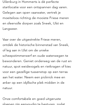
Uilenburg in Hommerts is dé perfecte
startlocatie voor een ontspannen dag varen.
Gelegen aan open vaarwater, vertrek je
moeiteloos richting de mooiste Friese meren
en sfeervolle dorpen zoals Sneek, IJlst en
Langweer.
Vaar over de uitgestrekte Friese meren,
ontdek de historische binnenstad van Sneek,
of leg aan in IJlst om de unieke
scheepstimmerwerf en oude waterwegen te
bewonderen. Geniet onderweg van de rust en
natuur, spot weidevogels en rietkragen of kies
voor een gezellige tussenstop op een terras
aan het water. Neem een picknick mee en
anker op een idyllische plek midden in de
natuur.
Onze comfortabele en goed uitgeruste
sloepen zijn eenvoudig te besturen, zodat