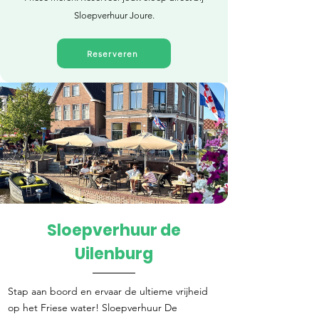
Sloepverhuur Joure.
Reserveren
Sloepverhuur de
Direct reserveren
Uilenburg
Stap aan boord en ervaar de ultieme vrijheid
op het Friese water! Sloepverhuur De