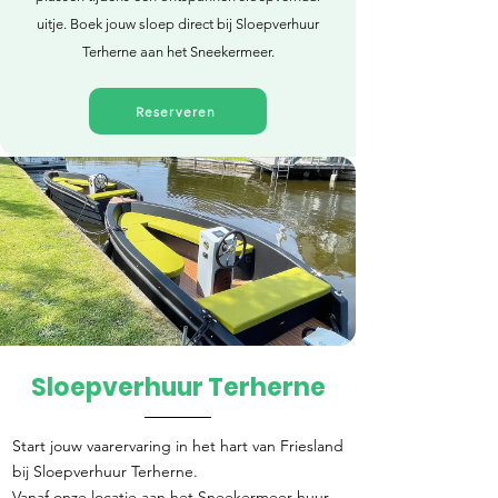
uitje. Boek jouw sloep direct bij Sloepverhuur
Terherne aan het Sneekermeer.
Reserveren
Sloepverhuur Terherne
Direct reserveren
Start jouw vaarervaring in het hart van Friesland
bij Sloepverhuur Terherne.
Vanaf onze locatie aan het Sneekermeer huur