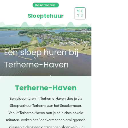
Reserveren
ME
Sloeptehuur
NU
Een sloep huren bij
Terherne-Haven
Terherne-Haven
Een sloep huren in Terherne-Haven doe je via
Sloepverhuur Terherne aan het Sneekermeer.
Vanuit Terherne-Haven ben je er in circa enkele
minuten. Verken het Sneekermeer en omliggende
plassen tijdens een ontspannen sloepverhuur