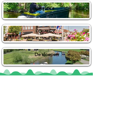
Route's
Contact
De sloepen
Locaties
De uilenburg
Woudsend
De Wetterspetter
Klein Vink
Joure
Terherne
De Alde Feanen