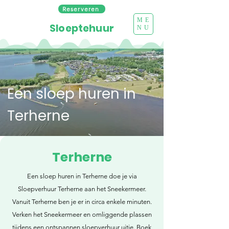
Reserveren
ME
Sloeptehuur
NU
Een sloep huren in
Terherne
Terherne
Een sloep huren in Terherne doe je via
Sloepverhuur Terherne aan het Sneekermeer.
Vanuit Terherne ben je er in circa enkele minuten.
Verken het Sneekermeer en omliggende plassen
tijdens een ontspannen sloepverhuur uitje. Boek