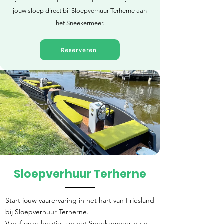
jouw sloep direct bij Sloepverhuur Terherne aan
het Sneekermeer.
Reserveren
Sloepverhuur Terherne
Direct reserveren
Start jouw vaarervaring in het hart van Friesland
bij Sloepverhuur Terherne.
Vanaf onze locatie aan het Sneekermeer huur