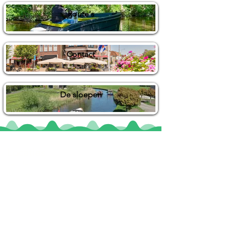
Route's
Contact
De sloepen
Locaties
De uilenburg
Woudsend
De Wetterspetter
Klein Vink
Joure
Terherne
De Alde Feanen