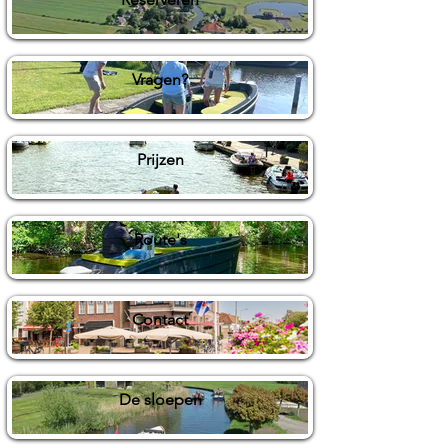
Vragen?
Prijzen
Route's
Contact
De sloepen