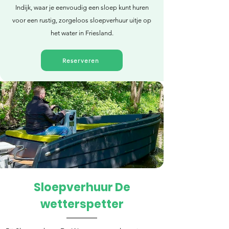
Indijk, waar je eenvoudig een sloep kunt huren
voor een rustig, zorgeloos sloepverhuur uitje op
het water in Friesland.
Reserveren
Sloepverhuur De
Direct reserveren
wetterspetter