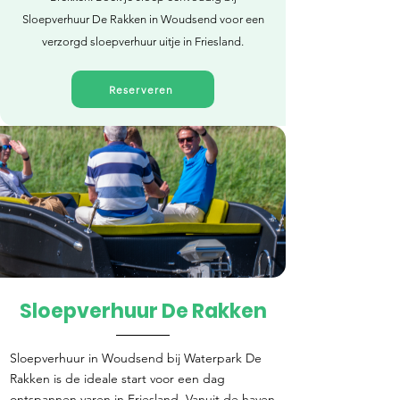
Sloepverhuur De Rakken in Woudsend voor een
verzorgd sloepverhuur uitje in Friesland.
Reserveren
Sloepverhuur De Rakken
Direct reserveren
Sloepverhuur in Woudsend bij Waterpark De
Rakken is de ideale start voor een dag
ontspannen varen in Friesland. Vanuit de haven