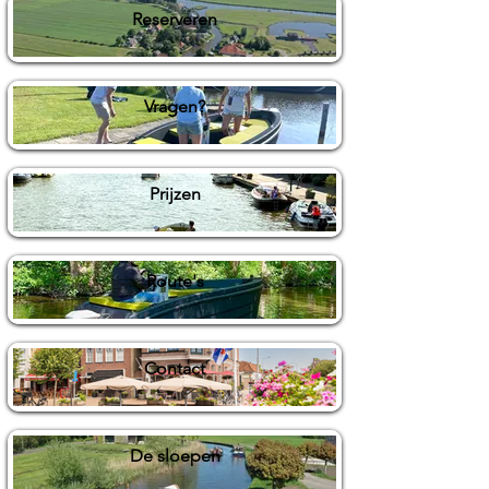
Reserveren
Vragen?
Prijzen
Route's
Contact
De sloepen