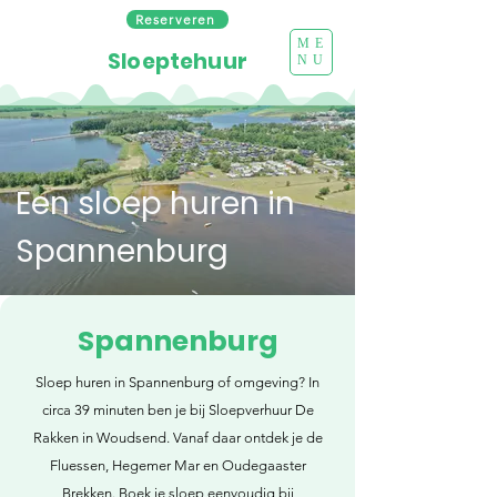
Reserveren
ME
Sloeptehuur
NU
Een sloep huren in
Spannenburg
Spannenburg
Sloep huren in Spannenburg of omgeving? In
circa 39 minuten ben je bij Sloepverhuur De
Rakken in Woudsend. Vanaf daar ontdek je de
Fluessen, Hegemer Mar en Oudegaaster
Brekken. Boek je sloep eenvoudig bij