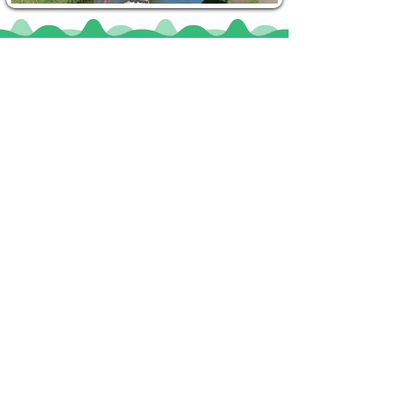
Locaties
De uilenburg
Woudsend
De Wetterspetter
Klein Vink
Joure
Terherne
De Alde Feanen
Informatie
Veel gestelde vragen
Huurvoorwaarden
Inspiratie foto's & Videos
Nieuwe locaties gezocht
Blogs
Sloepverhuur Friesland
Route Joure