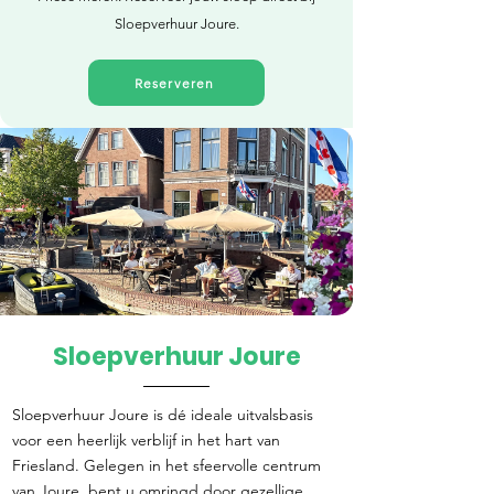
Sloepverhuur Joure.
Reserveren
Sloepverhuur Joure
Direct reserveren
Sloepverhuur Joure is dé ideale uitvalsbasis
voor een heerlijk verblijf in het hart van
Friesland. Gelegen in het sfeervolle centrum
van Joure, bent u omringd door gezellige