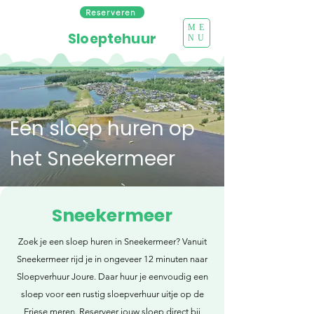
Reserveren
ME
Sloeptehuur
NU
Een sloep huren op
het Sneekermeer
Sneekermeer
Zoek je een sloep huren in Sneekermeer? Vanuit
Sneekermeer rijd je in ongeveer 12 minuten naar
Sloepverhuur Joure. Daar huur je eenvoudig een
sloep voor een rustig sloepverhuur uitje op de
Friese meren. Reserveer jouw sloep direct bij