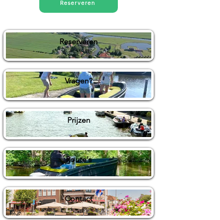
Reserveren
Reserveren
Vragen?
Prijzen
Route's
Contact