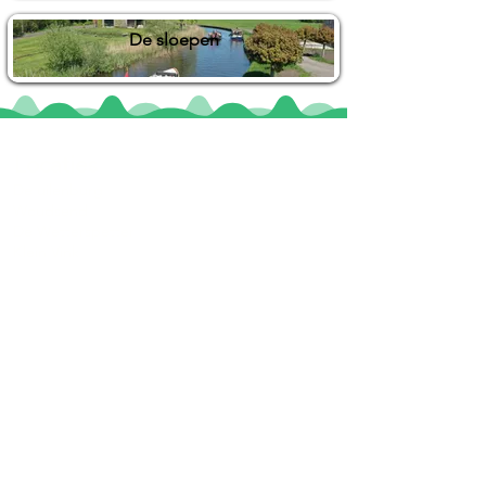
De sloepen
Locaties
De uilenburg
Woudsend
De Wetterspetter
Klein Vink
Joure
Terherne
De Alde Feanen
Informatie
Veel gestelde vragen
Huurvoorwaarden
Inspiratie foto's & Videos
Nieuwe locaties gezocht