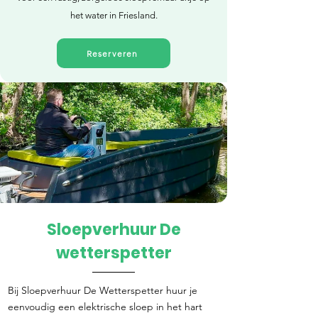
het water in Friesland.
Reserveren
Sloepverhuur De
Direct reserveren
wetterspetter
Bij Sloepverhuur De Wetterspetter huur je
eenvoudig een elektrische sloep in het hart