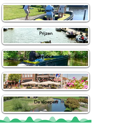
Vragen?
Prijzen
Route's
Contact
De sloepen