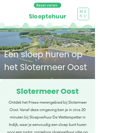
Reserveren
ME
Sloeptehuur
NU
Een sloep huren op
het Slotermeer Oost
Slotermeer Oost
Ontdek het Friese merengebied bij Slotermeer
Oost. Vanaf deze omgeving ben je in circa 20
minuten bij Sloepverhuur De Wetterspetter in
Indijk, waar je eenvoudig een sloep kunt huren
voor een rustig, zorgeloos sloepverhuur uitje op