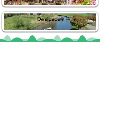
De sloepen
Locaties
De uilenburg
Woudsend
De Wetterspetter
Klein Vink
Joure
Terherne
De Alde Feanen
Informatie
Veel gestelde vragen
Huurvoorwaarden
Inspiratie foto's & Videos
Nieuwe locaties gezocht