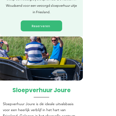
Woudsend voor een verzorgd sloepverhuur uitje
in Friesland.
Reserveren
Sloepverhuur Joure
Direct reserveren
Sloepverhuur Joure is dé ideale uitvalsbasis
voor een heerlijk verblijf in het hart van
Friesland. Gelegen in het sfeervolle centrum