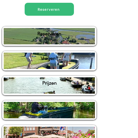
Reserveren
Reserveren
Vragen?
Prijzen
Route's
Contact