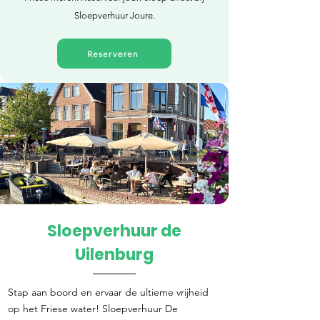
Sloepverhuur Joure.
Reserveren
Sloepverhuur de
Direct reserveren
Uilenburg
Stap aan boord en ervaar de ultieme vrijheid
op het Friese water! Sloepverhuur De