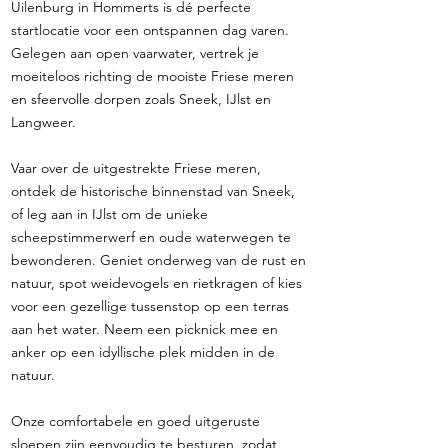
Uilenburg in Hommerts is dé perfecte
startlocatie voor een ontspannen dag varen.
Gelegen aan open vaarwater, vertrek je
moeiteloos richting de mooiste Friese meren
en sfeervolle dorpen zoals Sneek, IJlst en
Langweer.
Vaar over de uitgestrekte Friese meren,
ontdek de historische binnenstad van Sneek,
of leg aan in IJlst om de unieke
scheepstimmerwerf en oude waterwegen te
bewonderen. Geniet onderweg van de rust en
natuur, spot weidevogels en rietkragen of kies
voor een gezellige tussenstop op een terras
aan het water. Neem een picknick mee en
anker op een idyllische plek midden in de
natuur.
Onze comfortabele en goed uitgeruste
sloepen zijn eenvoudig te besturen, zodat