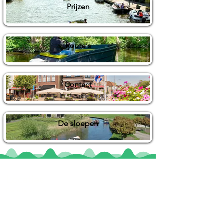
Prijzen
Route's
Contact
De sloepen
Locaties
De uilenburg
Woudsend
De Wetterspetter