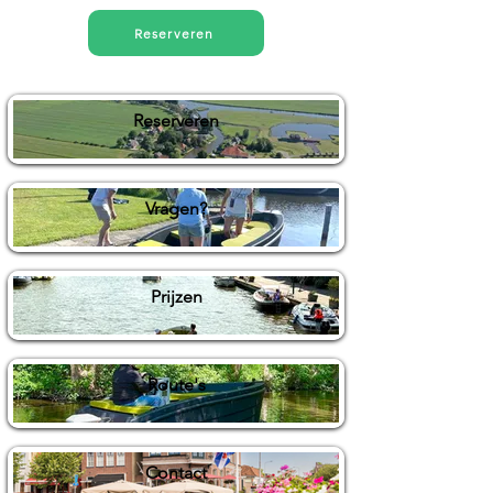
Reserveren
Reserveren
Vragen?
Prijzen
Route's
Contact