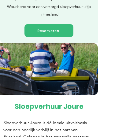
Woudsend voor een verzorgd sloepverhuur uitje
in Friesland.
Reserveren
Sloepverhuur Joure
Direct reserveren
Sloepverhuur Joure is dé ideale uitvalsbasis
voor een heerlijk verblijf in het hart van
Friesland. Gelegen in het sfeervolle centrum