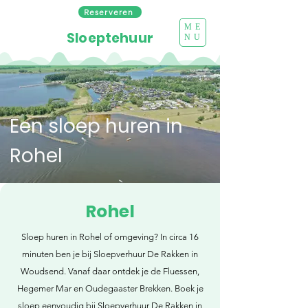
Reserveren
ME
Sloeptehuur
NU
Een sloep huren in
Rohel
Rohel
Sloep huren in Rohel of omgeving? In circa 16
minuten ben je bij Sloepverhuur De Rakken in
Woudsend. Vanaf daar ontdek je de Fluessen,
Hegemer Mar en Oudegaaster Brekken. Boek je
sloep eenvoudig bij Sloepverhuur De Rakken in