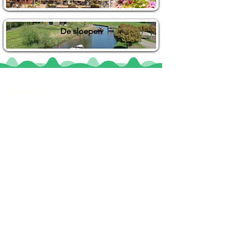
De sloepen
Locaties
De uilenburg
Woudsend
De Wetterspetter
Klein Vink
Joure
Terherne
De Alde Feanen
Informatie
Veel gestelde vragen
Huurvoorwaarden
Inspiratie foto's & Videos
Nieuwe locaties gezocht