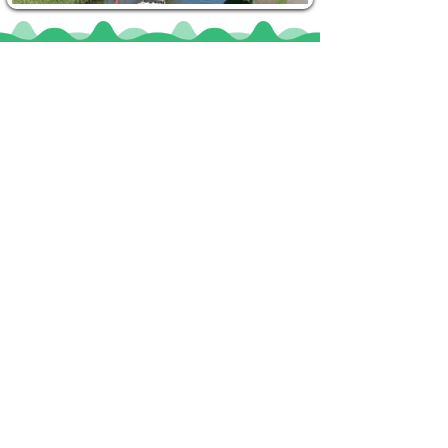
Locaties
De uilenburg
Woudsend
De Wetterspetter
Klein Vink
Joure
Terherne
De Alde Feanen
Informatie
Veel gestelde vragen
Huurvoorwaarden
Inspiratie foto's & Videos
Nieuwe locaties gezocht
Blogs
Sloepverhuur Friesland
Route Joure