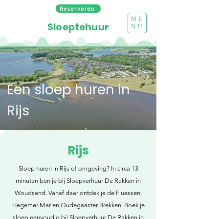
Reserveren
ME
Sloeptehuur
NU
Een sloep huren in
Rijs
Rijs
Sloep huren in Rijs of omgeving? In circa 13
minuten ben je bij Sloepverhuur De Rakken in
Woudsend. Vanaf daar ontdek je de Fluessen,
Hegemer Mar en Oudegaaster Brekken. Boek je
sloep eenvoudig bij Sloepverhuur De Rakken in