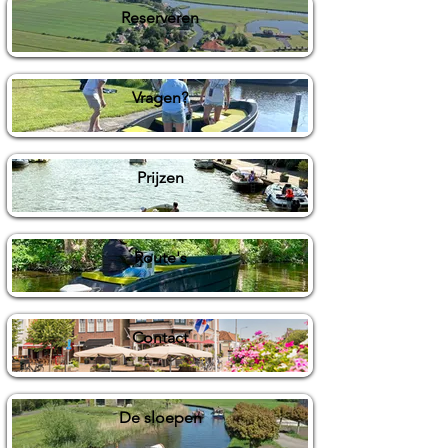
Reserveren
Vragen?
Prijzen
Route's
Contact
De sloepen