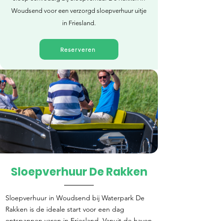
Woudsend voor een verzorgd sloepverhuur uitje
in Friesland.
Reserveren
Sloepverhuur De Rakken
Direct reserveren
Sloepverhuur in Woudsend bij Waterpark De
Rakken is de ideale start voor een dag
ontspannen varen in Friesland. Vanuit de haven