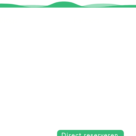
Blogs
Partners
Sloepverhuur Friesland
De uilenburg
Route Joure
Hotel Joure
Route Woudsend
De wetterspetter
Route Sneek
De Rakken
Route Hommerts
LAC Food & Drinks
Klein Vink
IMPACD Boats
Direct reserveren