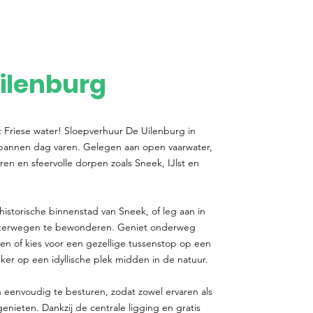
ilenburg
t Friese water! Sloepverhuur De Uilenburg in
spannen dag varen. Gelegen aan open vaarwater,
ren en sfeervolle dorpen zoals Sneek, IJlst en
historische binnenstad van Sneek, of leg aan in
aterwegen te bewonderen. Geniet onderweg
gen of kies voor een gezellige tussenstop op een
er op een idyllische plek midden in de natuur.
 eenvoudig te besturen, zodat zowel ervaren als
ieten. Dankzij de centrale ligging en gratis