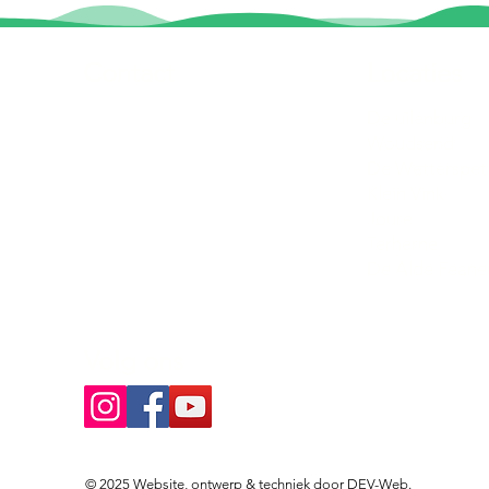
Contact
Locaties
Sloeptehuur.nl
De uilenburg
Woudsend
info@sloeptehuur.nl
De Wetterspet
Klein Vink
Whatsapp
Joure
Terherne
Contactformulier
De Alde Feane
Volg ons
© 2025 Website, ontwerp & techniek door
DEV-Web
.