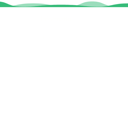
Informatie
Veel gestelde vragen
Huurvoorwaarden
ter
Inspiratie foto's & Videos
Nieuwe locaties gezocht
n