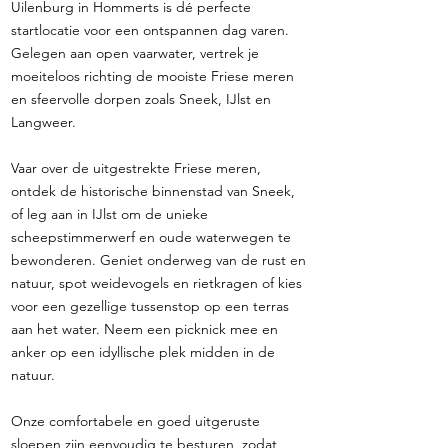
Uilenburg in Hommerts is dé perfecte
startlocatie voor een ontspannen dag varen.
Gelegen aan open vaarwater, vertrek je
moeiteloos richting de mooiste Friese meren
en sfeervolle dorpen zoals Sneek, IJlst en
Langweer.
Vaar over de uitgestrekte Friese meren,
ontdek de historische binnenstad van Sneek,
of leg aan in IJlst om de unieke
scheepstimmerwerf en oude waterwegen te
bewonderen. Geniet onderweg van de rust en
natuur, spot weidevogels en rietkragen of kies
voor een gezellige tussenstop op een terras
aan het water. Neem een picknick mee en
anker op een idyllische plek midden in de
natuur.
Onze comfortabele en goed uitgeruste
sloepen zijn eenvoudig te besturen, zodat