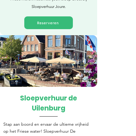
Sloepverhuur Joure.
Reserveren
Sloepverhuur de
Direct reserveren
Uilenburg
Stap aan boord en ervaar de ultieme vrijheid
op het Friese water! Sloepverhuur De