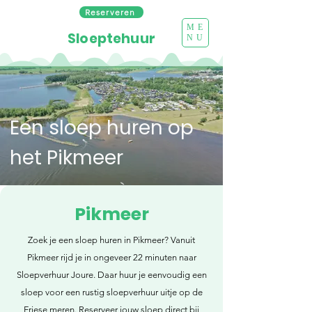
Reserveren
ME
Sloeptehuur
NU
Een sloep huren op
het Pikmeer
Pikmeer
Zoek je een sloep huren in Pikmeer? Vanuit
Pikmeer rijd je in ongeveer 22 minuten naar
Sloepverhuur Joure. Daar huur je eenvoudig een
sloep voor een rustig sloepverhuur uitje op de
Friese meren. Reserveer jouw sloep direct bij