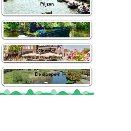
Prijzen
Route's
Contact
De sloepen
Locaties
De uilenburg
Woudsend
De Wetterspetter