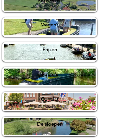
Vragen?
Prijzen
Route's
Contact
De sloepen