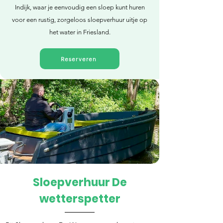
Indijk, waar je eenvoudig een sloep kunt huren
voor een rustig, zorgeloos sloepverhuur uitje op
het water in Friesland.
Reserveren
Sloepverhuur De
Direct reserveren
wetterspetter