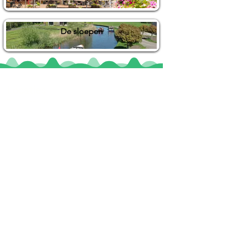
De sloepen
Locaties
De uilenburg
Woudsend
De Wetterspetter
Klein Vink
Joure
Terherne
De Alde Feanen
Informatie
Veel gestelde vragen
Huurvoorwaarden
Inspiratie foto's & Videos
Nieuwe locaties gezocht