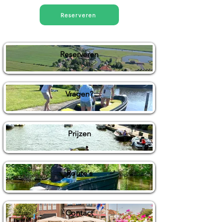
Reserveren
Reserveren
Vragen?
Prijzen
Route's
Contact