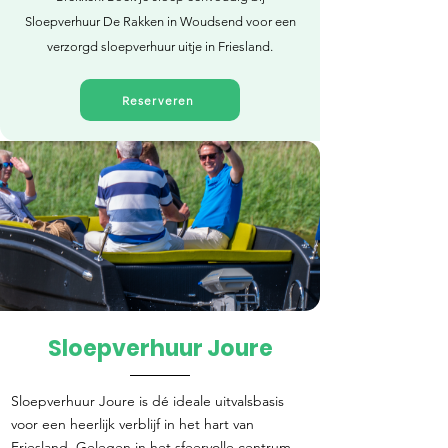
Sloepverhuur De Rakken in Woudsend voor een
verzorgd sloepverhuur uitje in Friesland.
Reserveren
Sloepverhuur Joure
Direct reserveren
Sloepverhuur Joure is dé ideale uitvalsbasis
voor een heerlijk verblijf in het hart van
Friesland. Gelegen in het sfeervolle centrum