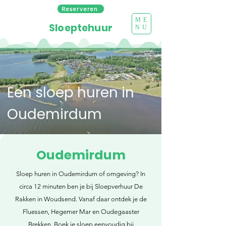
Reserveren
ME
Sloeptehuur
NU
Een sloep huren in
Oudemirdum
Oudemirdum
Sloep huren in Oudemirdum of omgeving? In
circa 12 minuten ben je bij Sloepverhuur De
Rakken in Woudsend. Vanaf daar ontdek je de
Fluessen, Hegemer Mar en Oudegaaster
Brekken. Boek je sloep eenvoudig bij