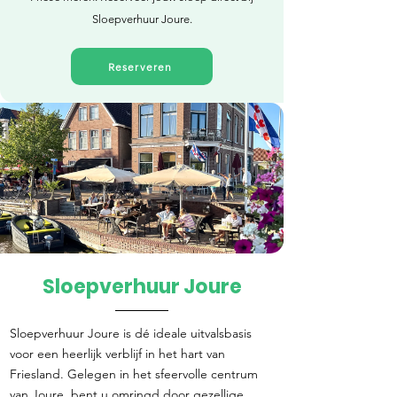
Sloepverhuur Joure.
Reserveren
Sloepverhuur Joure
Direct reserveren
Sloepverhuur Joure is dé ideale uitvalsbasis
voor een heerlijk verblijf in het hart van
Friesland. Gelegen in het sfeervolle centrum
van Joure, bent u omringd door gezellige