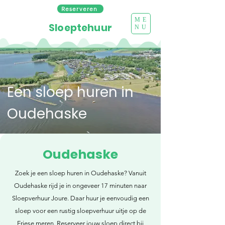
Reserveren
ME
Sloeptehuur
NU
Een sloep huren in
Oudehaske
Oudehaske
Zoek je een sloep huren in Oudehaske? Vanuit
Oudehaske rijd je in ongeveer 17 minuten naar
Sloepverhuur Joure. Daar huur je eenvoudig een
sloep voor een rustig sloepverhuur uitje op de
Friese meren. Reserveer jouw sloep direct bij