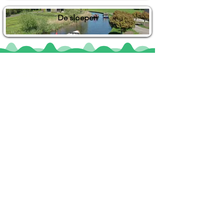
De sloepen
Locaties
De uilenburg
Woudsend
De Wetterspetter
Klein Vink
Joure
Terherne
De Alde Feanen
Informatie
Veel gestelde vragen
Huurvoorwaarden
Inspiratie foto's & Videos
Nieuwe locaties gezocht