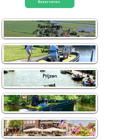
Reserveren
Reserveren
Vragen?
Prijzen
Route's
Contact