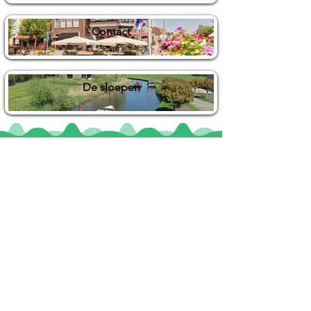
Contact
De sloepen
Locaties
De uilenburg
Woudsend
De Wetterspetter
Klein Vink
Joure
Terherne
De Alde Feanen
Informatie
Veel gestelde vragen