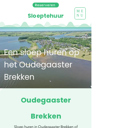
Reserveren
ME
Sloeptehuur
NU
Een sloep huren op
het Oudegaaster
Brekken
Oudegaaster
Brekken
Sloep huren in Oudegaaster Brekken of