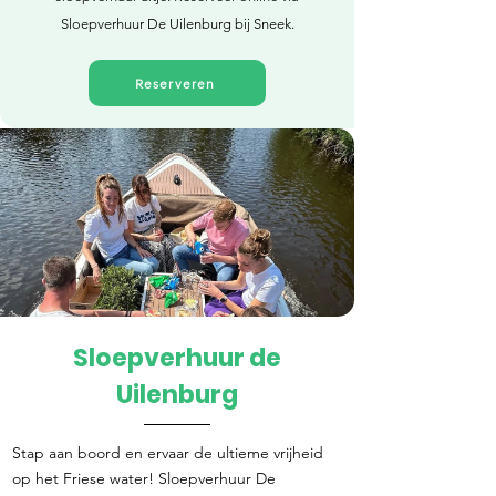
Sloepverhuur De Uilenburg bij Sneek.
Reserveren
Sloepverhuur de
Direct reserveren
Uilenburg
Stap aan boord en ervaar de ultieme vrijheid
op het Friese water! Sloepverhuur De