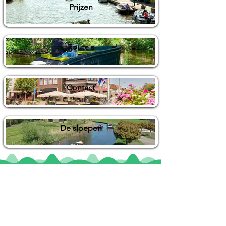
Prijzen
Route's
Contact
De sloepen
Locaties
De uilenburg
Woudsend
De Wetterspetter