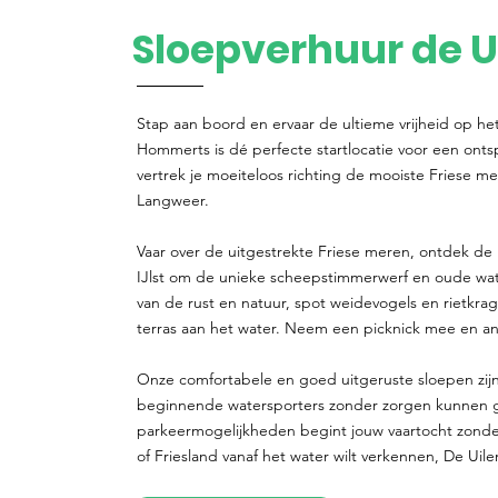
Sloepverhuur de U
Stap aan boord en ervaar de ultieme vrijheid op he
Hommerts is dé perfecte startlocatie voor een ont
vertrek je moeiteloos richting de mooiste Friese me
Langweer.
Vaar over de uitgestrekte Friese meren, ontdek de 
IJlst om de unieke scheepstimmerwerf en oude w
van de rust en natuur, spot weidevogels en rietkra
terras aan het water. Neem een picknick mee en ank
Onze comfortabele en goed uitgeruste sloepen zijn
beginnende watersporters zonder zorgen kunnen gen
parkeermogelijkheden begint jouw vaartocht zonde
of Friesland vanaf het water wilt verkennen, De Uile