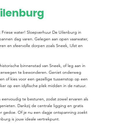
ilenburg
t Friese water! Sloepverhuur De Uilenburg in
spannen dag varen. Gelegen aan open vaarwater,
ren en sfeervolle dorpen zoals Sneek, IJlst en
historische binnenstad van Sneek, of leg aan in
aterwegen te bewonderen. Geniet onderweg
gen of kies voor een gezellige tussenstop op een
er op een idyllische plek midden in de natuur.
 eenvoudig te besturen, zodat zowel ervaren als
ieten. Dankzij de centrale ligging en gratis
r gedoe. Of je nu een dagje ontspanning zoekt
nburg is jouw ideale vertrekpunt.