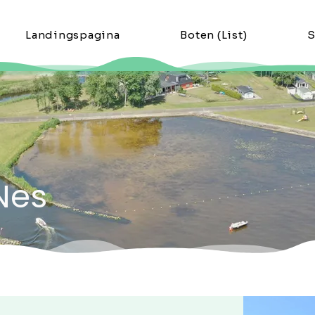
Landingspagina
Boten (List)
S
Nes