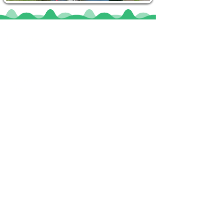
Locaties
De uilenburg
Woudsend
De Wetterspetter
Klein Vink
Joure
Terherne
De Alde Feanen
Informatie
Veel gestelde vragen
Huurvoorwaarden
Inspiratie foto's & Videos
Nieuwe locaties gezocht
Blogs
Sloepverhuur Friesland
Route Joure