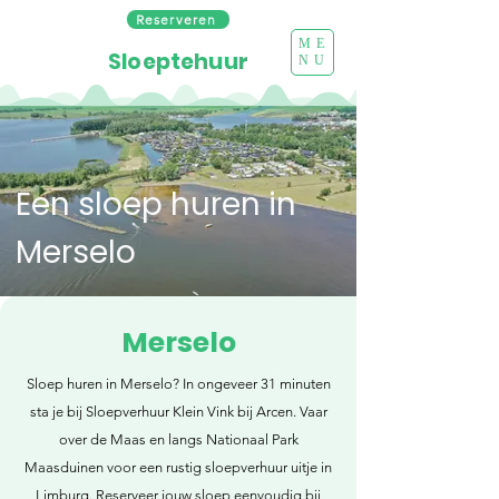
Reserveren
ME
Sloeptehuur
NU
Een sloep huren in
Merselo
Merselo
Sloep huren in Merselo? In ongeveer 31 minuten
sta je bij Sloepverhuur Klein Vink bij Arcen. Vaar
over de Maas en langs Nationaal Park
Maasduinen voor een rustig sloepverhuur uitje in
Limburg. Reserveer jouw sloep eenvoudig bij