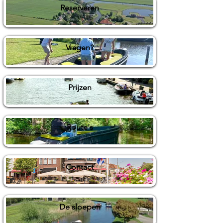
Reserveren
Vragen?
Prijzen
Route's
Contact
De sloepen