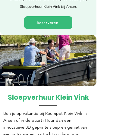
Sloepverhuur Klein Vink bij Arcen.
Reserveren
Sloepverhuur Klein Vink
Direct reserveren
Ben je op vakantie bij Roompot Klein Vink in
Arcen of in de buurt? Huur dan een
innovatieve 3D geprinte sloep en geniet van
een ontspannen vaartocht op de mooie