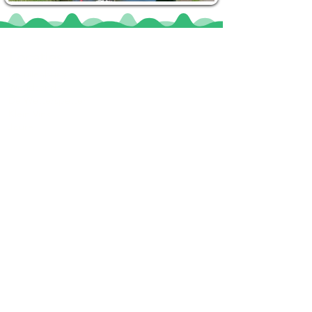
Locaties
De uilenburg
Woudsend
De Wetterspetter
Klein Vink
Joure
Terherne
De Alde Feanen
Informatie
Veel gestelde vragen
Huurvoorwaarden
Inspiratie foto's & Videos
Nieuwe locaties gezocht
Blogs
Sloepverhuur Friesland
Route Joure