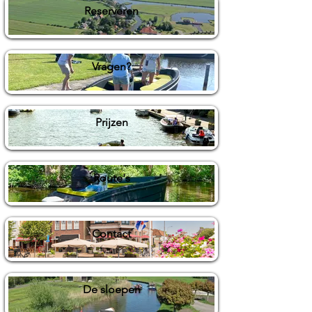
Reserveren
Vragen?
Prijzen
Route's
Contact
De sloepen