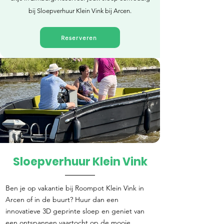
bij Sloepverhuur Klein Vink bij Arcen.
Reserveren
Sloepverhuur Klein Vink
Direct reserveren
Ben je op vakantie bij Roompot Klein Vink in
Arcen of in de buurt? Huur dan een
innovatieve 3D geprinte sloep en geniet van
een ontspannen vaartocht op de mooie