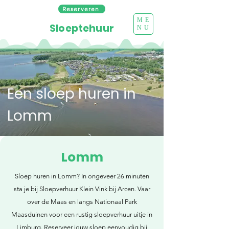
Reserveren
ME
Sloeptehuur
NU
Een sloep huren in
Lomm
Lomm
Sloep huren in Lomm? In ongeveer 26 minuten
sta je bij Sloepverhuur Klein Vink bij Arcen. Vaar
over de Maas en langs Nationaal Park
Maasduinen voor een rustig sloepverhuur uitje in
Limburg. Reserveer jouw sloep eenvoudig bij