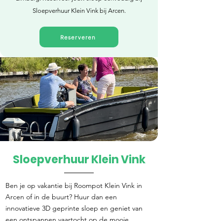
Sloepverhuur Klein Vink bij Arcen.
Reserveren
Sloepverhuur Klein Vink
Direct reserveren
Ben je op vakantie bij Roompot Klein Vink in
Arcen of in de buurt? Huur dan een
innovatieve 3D geprinte sloep en geniet van
een ontspannen vaartocht op de mooie