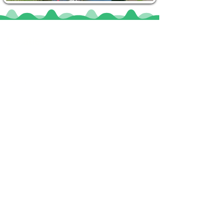
Locaties
De uilenburg
Woudsend
De Wetterspetter
Klein Vink
Joure
Terherne
De Alde Feanen
Informatie
Veel gestelde vragen
Huurvoorwaarden
Inspiratie foto's & Videos
Nieuwe locaties gezocht
Blogs
Sloepverhuur Friesland
Route Joure