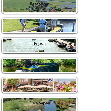
Reserveren
Vragen?
Prijzen
Route's
Contact
De sloepen