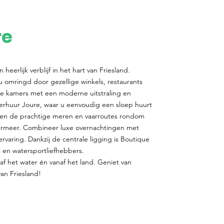
re
heerlijk verblijf in het hart van Friesland.
u omringd door gezellige winkels, restaurants
le kamers met een moderne uitstraling en
verhuur Joure, waar u eenvoudig een sloep huurt
ken de prachtige meren en vaarroutes rondom
ermeer. Combineer luxe overnachtingen met
varing. Dankzij de centrale ligging is Boutique
s en watersportliefhebbers.
f het water én vanaf het land. Geniet van
van Friesland!