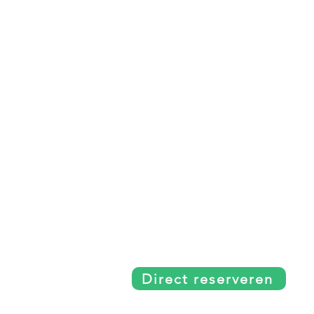
Blogs
Partners
Sloepverhuur Friesland
De uilenburg
Route Joure
Hotel Joure
Route Woudsend
De wetterspetter
Route Sneek
De Rakken
Route Hommerts
LAC Food & Drinks
Klein Vink
IMPACD Boats
Direct reserveren