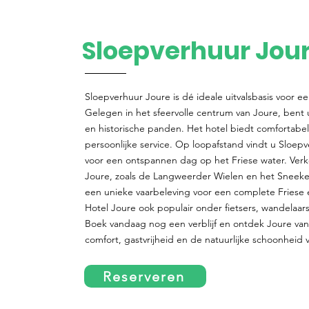
Sloepverhuur Jou
Sloepverhuur Joure is dé ideale uitvalsbasis voor een 
Gelegen in het sfeervolle centrum van Joure, bent 
en historische panden. Het hotel biedt comfortabe
persoonlijke service. Op loopafstand vindt u Sloep
voor een ontspannen dag op het Friese water. Ver
Joure, zoals de Langweerder Wielen en het Sneek
een unieke vaarbeleving voor een complete Friese er
Hotel Joure ook populair onder fietsers, wandelaar
Boek vandaag nog een verblijf en ontdek Joure vana
comfort, gastvrijheid en de natuurlijke schoonheid 
Reserveren