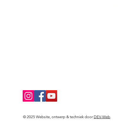
Contact
Locaties
Sloeptehuur.nl
De uilenburg
Woudsend
info@sloeptehuur.nl
De Wetterspet
Klein Vink
Whatsapp
Joure
Terherne
Contactformulier
De Alde Feane
Volg ons
© 2025 Website, ontwerp & techniek door
DEV-Web
.
Landingspagina's