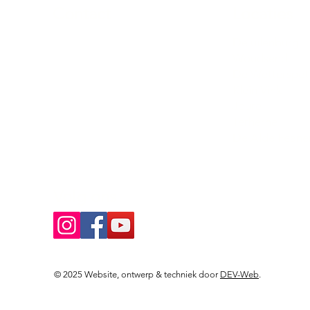
Contact
Locaties
Sloeptehuur.nl
De uilenburg
Woudsend
info@sloeptehuur.nl
De Wetterspet
Klein Vink
Whatsapp
Joure
Terherne
Contactformulier
De Alde Feane
Volg ons
© 2025 Website, ontwerp & techniek door
DEV-Web
.
Landingspagina's