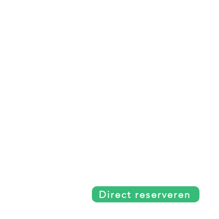
Blogs
Partners
Sloepverhuur Friesland
De uilenburg
Route Joure
Hotel Joure
Route Woudsend
De wetterspetter
Route Sneek
De Rakken
Route Hommerts
LAC Food & Drinks
Klein Vink
IMPACD Boats
Direct reserveren