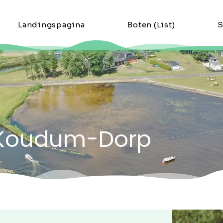
Landingspagina
Boten (List)
S
n Koudum-Dorp