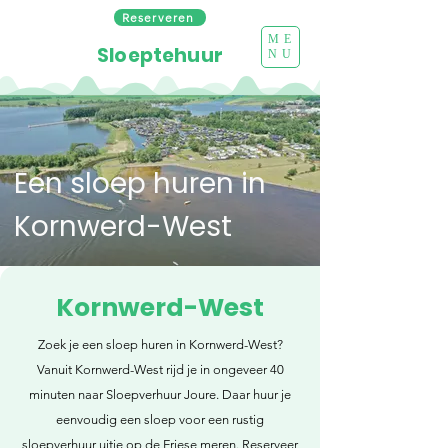
Reserveren
ME
Sloeptehuur
NU
Een sloep huren in
Kornwerd-West
Kornwerd-West
Zoek je een sloep huren in Kornwerd-West?
Vanuit Kornwerd-West rijd je in ongeveer 40
minuten naar Sloepverhuur Joure. Daar huur je
eenvoudig een sloep voor een rustig
sloepverhuur uitje op de Friese meren. Reserveer