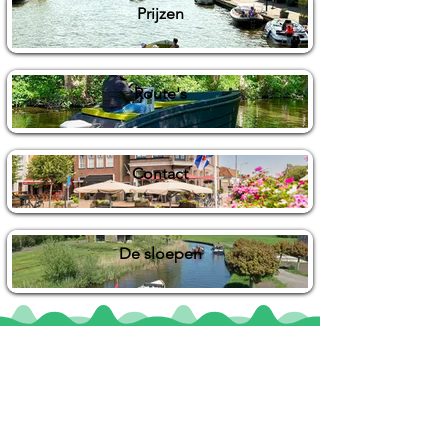
Prijzen
Route's
Contact
De sloepen
Locaties
De uilenburg
Woudsend
De Wetterspetter