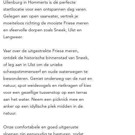
Uilenburg in Hommerts is dé perfecte
startlocatie voor een ontspannen dag varen.
Gelegen aan open vaarwater, vertrek je
moeiteloos richting de mooiste Friese meren
en sfeervolle dorpen zoals Sneek, IJlst en
Langweer.
Vaar over de uitgestrekte Friese meren,
ontdek de historische binnenstad van Sneek,
of leg aan in IJlst om de unieke
scheepstimmerwerf en oude waterwegen te
bewonderen. Geniet onderweg van de rust en
natuur, spot weidevogels en rietkragen of kies
voor een gezellige tussenstop op een terras
aan het water. Neem een picknick mee en
anker op een idyllische plek midden in de
natuur.
Onze comfortabele en goed uitgeruste
sloepen zijn eenvoudig te besturen, zodat