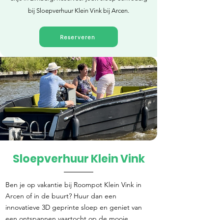
bij Sloepverhuur Klein Vink bij Arcen.
Reserveren
Sloepverhuur Klein Vink
Direct reserveren
Ben je op vakantie bij Roompot Klein Vink in
Arcen of in de buurt? Huur dan een
innovatieve 3D geprinte sloep en geniet van
een ontspannen vaartocht op de mooie