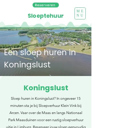
Reserveren
ME
Sloeptehuur
NU
Een sloep huren in
Koningslust
Koningslust
Sloep huren in Koningslust? In ongeveer 15
minuten sta je bij Sloepverhuur Klein Vink bij
Arcen. Vaar over de Maas en langs Nationaal
Park Maasduinen voor een rustig sloepverhuur
uitje in Limburg. Reserveer jouw sloep eenvoudig