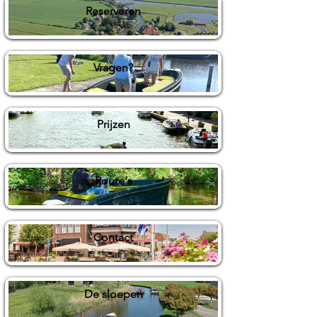
Reserveren
Vragen?
Prijzen
Route's
Contact
De sloepen