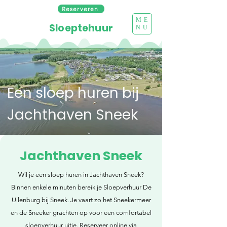
Reserveren
ME
Sloeptehuur
NU
Een sloep huren bij
Jachthaven Sneek
Jachthaven Sneek
Wil je een sloep huren in Jachthaven Sneek?
Binnen enkele minuten bereik je Sloepverhuur De
Uilenburg bij Sneek. Je vaart zo het Sneekermeer
en de Sneeker grachten op voor een comfortabel
sloepverhuur uitje. Reserveer online via