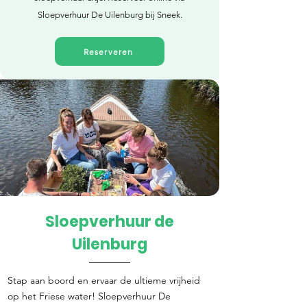
Sloepverhuur De Uilenburg bij Sneek.
Reserveren
Sloepverhuur de
Direct reserveren
Uilenburg
Stap aan boord en ervaar de ultieme vrijheid
op het Friese water! Sloepverhuur De