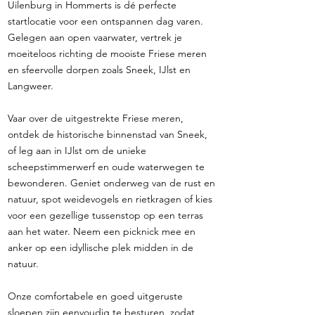
Uilenburg in Hommerts is dé perfecte
startlocatie voor een ontspannen dag varen.
Gelegen aan open vaarwater, vertrek je
moeiteloos richting de mooiste Friese meren
en sfeervolle dorpen zoals Sneek, IJlst en
Langweer.
Vaar over de uitgestrekte Friese meren,
ontdek de historische binnenstad van Sneek,
of leg aan in IJlst om de unieke
scheepstimmerwerf en oude waterwegen te
bewonderen. Geniet onderweg van de rust en
natuur, spot weidevogels en rietkragen of kies
voor een gezellige tussenstop op een terras
aan het water. Neem een picknick mee en
anker op een idyllische plek midden in de
natuur.
Onze comfortabele en goed uitgeruste
sloepen zijn eenvoudig te besturen, zodat