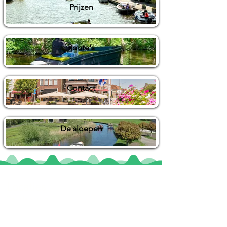
Prijzen
Route's
Contact
De sloepen
Locaties
De uilenburg
Woudsend
De Wetterspetter