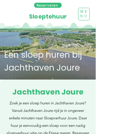
Reserveren
ME
Sloeptehuur
NU
Een sloep huren bij
Jachthaven Joure
Jachthaven Joure
Zoek je een sloep huren in Jachthaven Joure?
Vanuit Jachthaven Joure rijd je in ongeveer
enkele minuten naar Sloepverhuur Joure. Daar
huur je eenvoudig een sloep voor een rustig
sloepverhuur uitje op de Friese meren. Reserveer