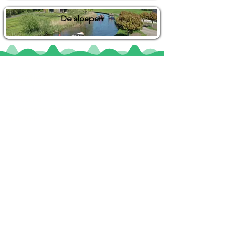
De sloepen
Locaties
De uilenburg
Woudsend
De Wetterspetter
Klein Vink
Joure
Terherne
De Alde Feanen
Informatie
Veel gestelde vragen
Huurvoorwaarden
Inspiratie foto's & Videos
Nieuwe locaties gezocht