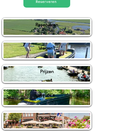
Reserveren
Reserveren
Vragen?
Prijzen
Route's
Contact