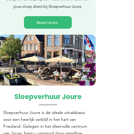
jouw sloep direct bij Sloepverhuur Joure.
Reserveren
Sloepverhuur Joure
Direct reserveren
Sloepverhuur Joure is dé ideale uitvalsbasis
voor een heerlijk verblijf in het hart van
Friesland. Gelegen in het sfeervolle centrum
van Joure, bent u omringd door gezellige