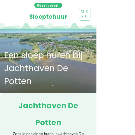
Reserveren
ME
Sloeptehuur
NU
Een sloep huren bij
Jachthaven De
Potten
Jachthaven De
Potten
Zoek je een sloep huren in Jachthaven De