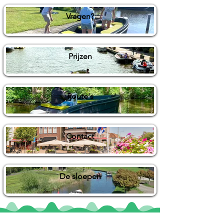
Vragen?
Prijzen
Route's
Contact
De sloepen