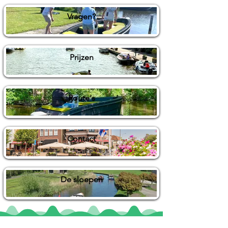
Vragen?
Prijzen
Route's
Contact
De sloepen