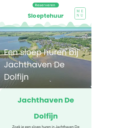
Reserveren
ME
Sloeptehuur
NU
Een sloep huren bij
Jachthaven De
Dolfijn
Jachthaven De
Dolfijn
Zoek je een sloep huren in Jachthaven De