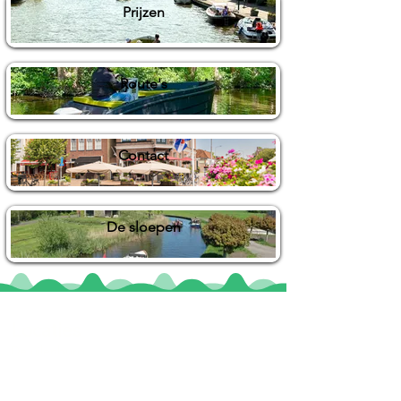
Prijzen
Route's
Contact
De sloepen
Locaties
De uilenburg
Woudsend
De Wetterspetter