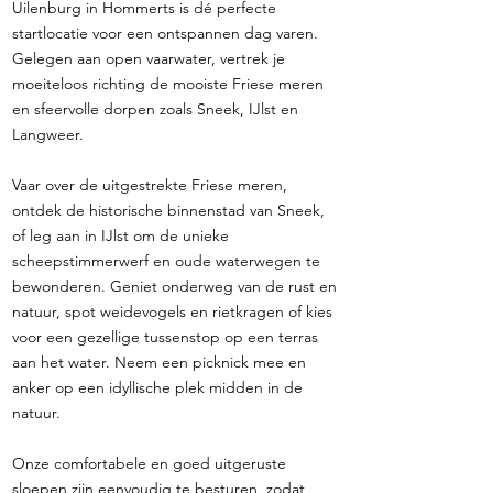
Uilenburg in Hommerts is dé perfecte
startlocatie voor een ontspannen dag varen.
Gelegen aan open vaarwater, vertrek je
moeiteloos richting de mooiste Friese meren
en sfeervolle dorpen zoals Sneek, IJlst en
Langweer.
Vaar over de uitgestrekte Friese meren,
ontdek de historische binnenstad van Sneek,
of leg aan in IJlst om de unieke
scheepstimmerwerf en oude waterwegen te
bewonderen. Geniet onderweg van de rust en
natuur, spot weidevogels en rietkragen of kies
voor een gezellige tussenstop op een terras
aan het water. Neem een picknick mee en
anker op een idyllische plek midden in de
natuur.
Onze comfortabele en goed uitgeruste
sloepen zijn eenvoudig te besturen, zodat