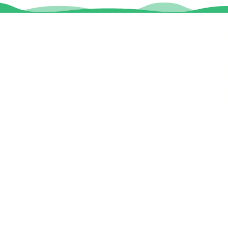
Informatie
Veel gestelde vragen
Huurvoorwaarden
ter
Inspiratie foto's & Videos
Nieuwe locaties gezocht
n