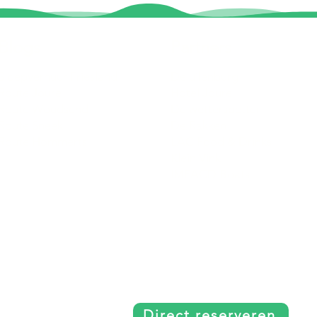
Blogs
Partners
Sloepverhuur Friesland
De uilenburg
Route Joure
Hotel Joure
Route Woudsend
De wetterspetter
Route Sneek
De Rakken
Route Hommerts
LAC Food & Drinks
Klein Vink
IMPACD Boats
Direct reserveren