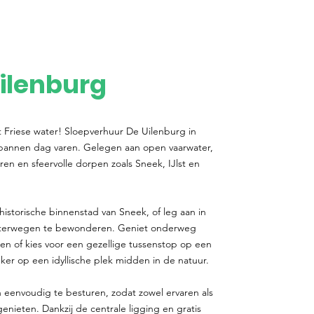
ilenburg
t Friese water! Sloepverhuur De Uilenburg in
spannen dag varen. Gelegen aan open vaarwater,
ren en sfeervolle dorpen zoals Sneek, IJlst en
historische binnenstad van Sneek, of leg aan in
aterwegen te bewonderen. Geniet onderweg
gen of kies voor een gezellige tussenstop op een
er op een idyllische plek midden in de natuur.
 eenvoudig te besturen, zodat zowel ervaren als
ieten. Dankzij de centrale ligging en gratis