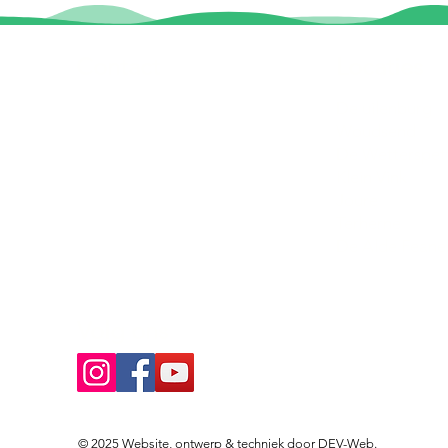
Contact
Locaties
Sloeptehuur.nl
De uilenburg
Woudsend
info@sloeptehuur.nl
De Wetterspet
Klein Vink
Whatsapp
Joure
Terherne
Contactformulier
De Alde Feane
Volg ons
© 2025 Website, ontwerp & techniek door
DEV-Web
.