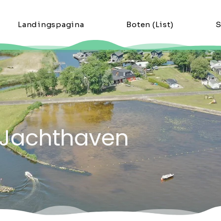
Landingspagina
Boten (List)
S
j Jachthaven