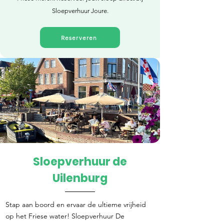
Sloepverhuur Joure.
Reserveren
Sloepverhuur de
Direct reserveren
Uilenburg
Stap aan boord en ervaar de ultieme vrijheid
op het Friese water! Sloepverhuur De