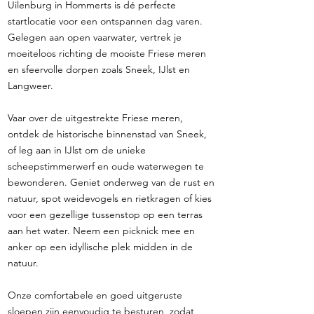
Uilenburg in Hommerts is dé perfecte
startlocatie voor een ontspannen dag varen.
Gelegen aan open vaarwater, vertrek je
moeiteloos richting de mooiste Friese meren
en sfeervolle dorpen zoals Sneek, IJlst en
Langweer.
Vaar over de uitgestrekte Friese meren,
ontdek de historische binnenstad van Sneek,
of leg aan in IJlst om de unieke
scheepstimmerwerf en oude waterwegen te
bewonderen. Geniet onderweg van de rust en
natuur, spot weidevogels en rietkragen of kies
voor een gezellige tussenstop op een terras
aan het water. Neem een picknick mee en
anker op een idyllische plek midden in de
natuur.
Onze comfortabele en goed uitgeruste
sloepen zijn eenvoudig te besturen, zodat