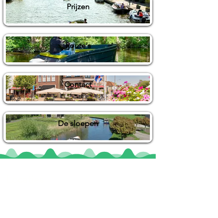
Prijzen
Route's
Contact
De sloepen
Locaties
De uilenburg
Woudsend
De Wetterspetter