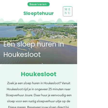
Reserveren
ME
Sloeptehuur
NU
Een sloep huren in
Houkesloot
Houkesloot
Zoek je een sloep huren in Houkesloot? Vanuit
Houkesloot rijd je in ongeveer 25 minuten naar
Sloepverhuur Joure. Daar huur je eenvoudig een
sloep voor een rustig sloepverhuur uitje op de
Friese meren. Reserveer jouw sloep direct bij