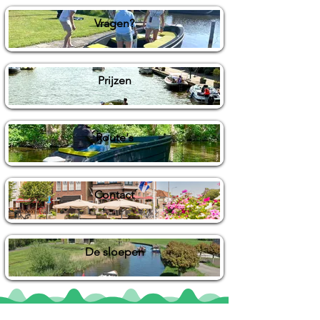
Vragen?
Prijzen
Route's
Contact
De sloepen