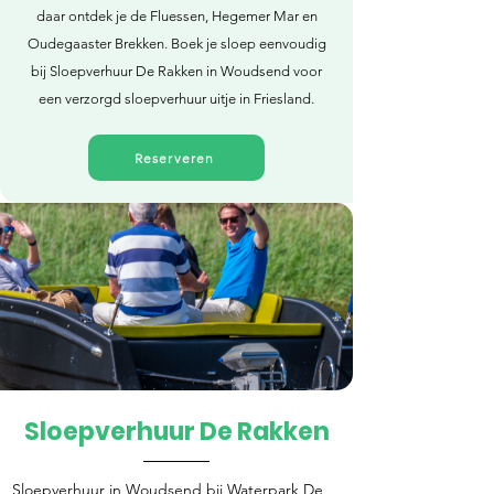
daar ontdek je de Fluessen, Hegemer Mar en
Oudegaaster Brekken. Boek je sloep eenvoudig
bij Sloepverhuur De Rakken in Woudsend voor
een verzorgd sloepverhuur uitje in Friesland.
Reserveren
Sloepverhuur De Rakken
Direct reserveren
Sloepverhuur in Woudsend bij Waterpark De