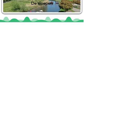
De sloepen
Locaties
De uilenburg
Woudsend
De Wetterspetter
Klein Vink
Joure
Terherne
De Alde Feanen
Informatie
Veel gestelde vragen
Huurvoorwaarden
Inspiratie foto's & Videos
Nieuwe locaties gezocht
Blogs