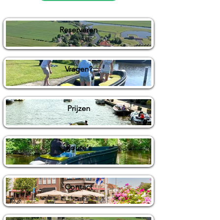
Reserveren
Vragen?
Prijzen
Route's
Contact