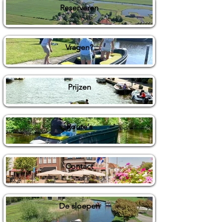
Reserveren
Vragen?
Prijzen
Route's
Contact
De sloepen