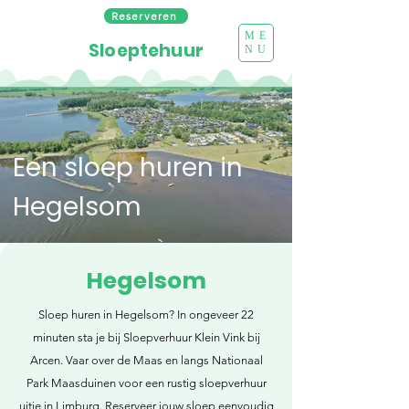
Reserveren
ME
Sloeptehuur
NU
Een sloep huren in
Hegelsom
Hegelsom
Sloep huren in Hegelsom? In ongeveer 22
minuten sta je bij Sloepverhuur Klein Vink bij
Arcen. Vaar over de Maas en langs Nationaal
Park Maasduinen voor een rustig sloepverhuur
uitje in Limburg. Reserveer jouw sloep eenvoudig