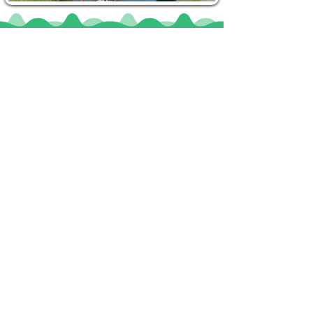
Locaties
De uilenburg
Woudsend
De Wetterspetter
Klein Vink
Joure
Terherne
De Alde Feanen
Informatie
Veel gestelde vragen
Huurvoorwaarden
Inspiratie foto's & Videos
Nieuwe locaties gezocht
Blogs
Sloepverhuur Friesland
Route Joure