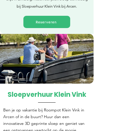
bij Sloepverhuur Klein Vink bij Arcen.
Reserveren
Sloepverhuur Klein Vink
Direct reserveren
Ben je op vakantie bij Roompot Klein Vink in
Arcen of in de buurt? Huur dan een
innovatieve 3D geprinte sloep en geniet van
een ontspannen vaartocht op de mooie