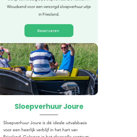
Woudsend voor een verzorgd sloepverhuur uitje
in Friesland.
Reserveren
Sloepverhuur Joure
Direct reserveren
Sloepverhuur Joure is dé ideale uitvalsbasis
voor een heerlijk verblijf in het hart van
Friesland. Gelegen in het sfeervolle centrum