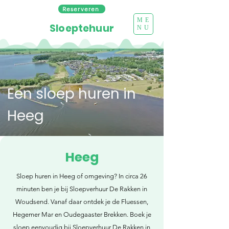
Reserveren
ME
Sloeptehuur
NU
Een sloep huren in
Heeg
Heeg
Sloep huren in Heeg of omgeving? In circa 26
minuten ben je bij Sloepverhuur De Rakken in
Woudsend. Vanaf daar ontdek je de Fluessen,
Hegemer Mar en Oudegaaster Brekken. Boek je
sloep eenvoudig bij Sloepverhuur De Rakken in