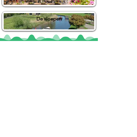
De sloepen
Locaties
De uilenburg
Woudsend
De Wetterspetter
Klein Vink
Joure
Terherne
De Alde Feanen
Informatie
Veel gestelde vragen
Huurvoorwaarden
Inspiratie foto's & Videos
Nieuwe locaties gezocht