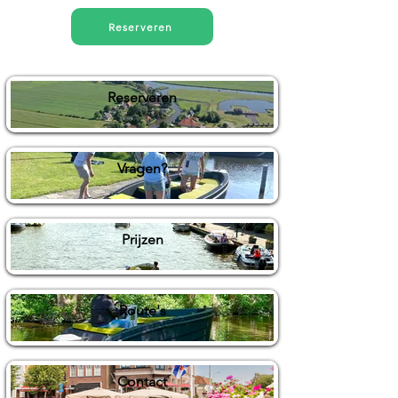
Reserveren
Reserveren
Vragen?
Prijzen
Route's
Contact