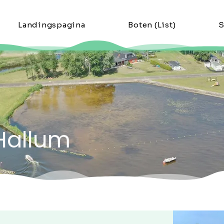
Landingspagina
Boten (List)
S
 Hallum