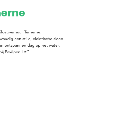
herne
j Sloepverhuur Terherne.
oudig een stille, elektrische sloep.
een ontspannen dag op het water.
bij Paviljoen LAC.