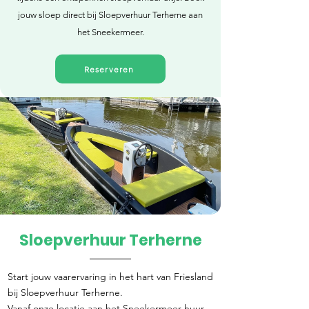
jouw sloep direct bij Sloepverhuur Terherne aan
het Sneekermeer.
Reserveren
Sloepverhuur Terherne
Direct reserveren
Start jouw vaarervaring in het hart van Friesland
bij Sloepverhuur Terherne.
Vanaf onze locatie aan het Sneekermeer huur