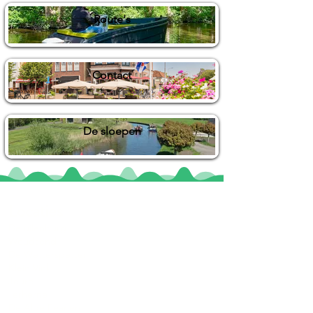
Route's
Contact
De sloepen
Locaties
De uilenburg
Woudsend
De Wetterspetter
Klein Vink
Joure
Terherne
De Alde Feanen