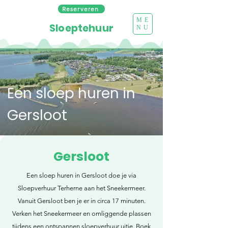
Reserveren
ME
Sloeptehuur
NU
Een sloep huren in
Gersloot
Gersloot
Een sloep huren in Gersloot doe je via
Sloepverhuur Terherne aan het Sneekermeer.
Vanuit Gersloot ben je er in circa 17 minuten.
Verken het Sneekermeer en omliggende plassen
tijdens een ontspannen sloepverhuur uitje. Boek