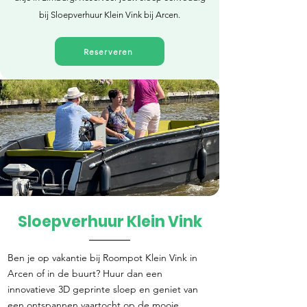
bij Sloepverhuur Klein Vink bij Arcen.
Reserveren
Sloepverhuur Klein Vink
Direct reserveren
Ben je op vakantie bij Roompot Klein Vink in
Arcen of in de buurt? Huur dan een
innovatieve 3D geprinte sloep en geniet van
een ontspannen vaartocht op de mooie