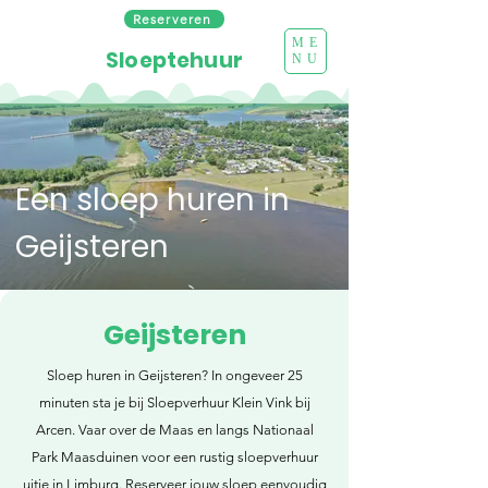
Reserveren
ME
Sloeptehuur
NU
Een sloep huren in
Geijsteren
Geijsteren
Sloep huren in Geijsteren? In ongeveer 25
minuten sta je bij Sloepverhuur Klein Vink bij
Arcen. Vaar over de Maas en langs Nationaal
Park Maasduinen voor een rustig sloepverhuur
uitje in Limburg. Reserveer jouw sloep eenvoudig