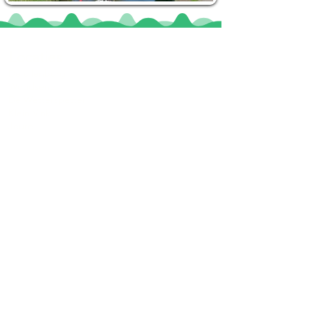
Locaties
De uilenburg
Woudsend
De Wetterspetter
Klein Vink
Joure
Terherne
De Alde Feanen
Informatie
Veel gestelde vragen
Huurvoorwaarden
Inspiratie foto's & Videos
Nieuwe locaties gezocht
Blogs
Sloepverhuur Friesland
Route Joure