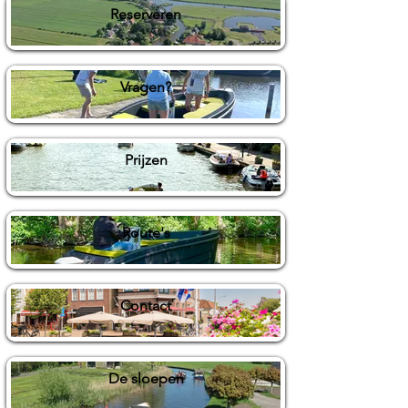
Reserveren
Vragen?
Prijzen
Route's
Contact
De sloepen