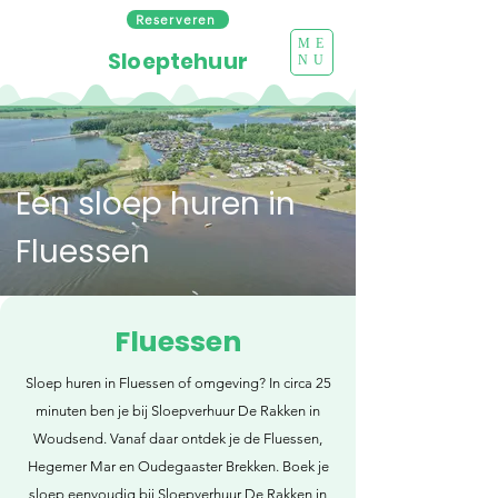
Reserveren
ME
Sloeptehuur
NU
Een sloep huren in
Fluessen
Fluessen
Sloep huren in Fluessen of omgeving? In circa 25
minuten ben je bij Sloepverhuur De Rakken in
Woudsend. Vanaf daar ontdek je de Fluessen,
Hegemer Mar en Oudegaaster Brekken. Boek je
sloep eenvoudig bij Sloepverhuur De Rakken in