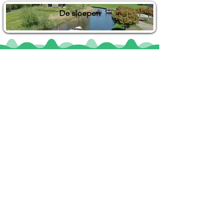
De sloepen
Locaties
De uilenburg
Woudsend
De Wetterspetter
Klein Vink
Joure
Terherne
De Alde Feanen
Informatie
Veel gestelde vragen
Huurvoorwaarden
Inspiratie foto's & Videos
Nieuwe locaties gezocht