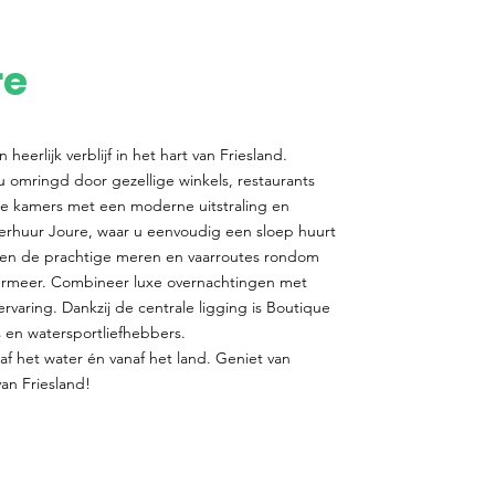
re
heerlijk verblijf in het hart van Friesland.
u omringd door gezellige winkels, restaurants
le kamers met een moderne uitstraling en
verhuur Joure, waar u eenvoudig een sloep huurt
ken de prachtige meren en vaarroutes rondom
ermeer. Combineer luxe overnachtingen met
varing. Dankzij de centrale ligging is Boutique
s en watersportliefhebbers.
f het water én vanaf het land. Geniet van
van Friesland!