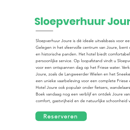
Sloepverhuur Jou
Sloepverhuur Joure is dé ideale uitvalsbasis voor een 
Gelegen in het sfeervolle centrum van Joure, bent 
en historische panden. Het hotel biedt comfortabe
persoonlijke service. Op loopafstand vindt u Sloep
voor een ontspannen dag op het Friese water. Ver
Joure, zoals de Langweerder Wielen en het Sneek
een unieke vaarbeleving voor een complete Friese er
Hotel Joure ook populair onder fietsers, wandelaar
Boek vandaag nog een verblijf en ontdek Joure vana
comfort, gastvrijheid en de natuurlijke schoonheid 
Reserveren