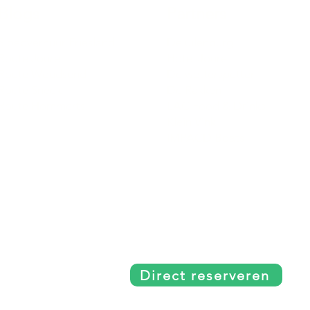
Blogs
Partners
Sloepverhuur Friesland
De uilenburg
Route Joure
Hotel Joure
Route Woudsend
De wetterspetter
Route Sneek
De Rakken
Route Hommerts
LAC Food & Drinks
Klein Vink
IMPACD Boats
Direct reserveren