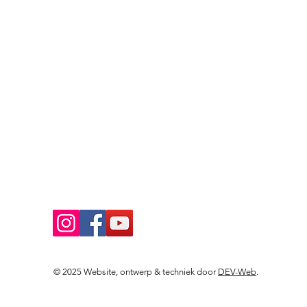
Contact
Locaties
Sloeptehuur.nl
De uilenburg
Woudsend
info@sloeptehuur.nl
De Wetterspet
Klein Vink
Whatsapp
Joure
Terherne
Contactformulier
De Alde Feane
Volg ons
© 2025 Website, ontwerp & techniek door
DEV-Web
.
Landingspagina's