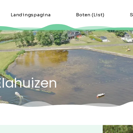
Landingspagina
Boten (List)
S
Elahuizen