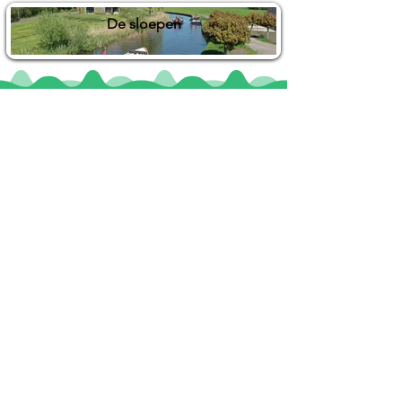
De sloepen
Locaties
De uilenburg
Woudsend
De Wetterspetter
Klein Vink
Joure
Terherne
De Alde Feanen
Informatie
Veel gestelde vragen
Huurvoorwaarden
Inspiratie foto's & Videos
Nieuwe locaties gezocht