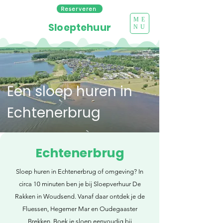
Reserveren
ME
Sloeptehuur
NU
Een sloep huren in
Echtenerbrug
Echtenerbrug
Sloep huren in Echtenerbrug of omgeving? In
circa 10 minuten ben je bij Sloepverhuur De
Rakken in Woudsend. Vanaf daar ontdek je de
Fluessen, Hegemer Mar en Oudegaaster
Brekken. Boek je sloep eenvoudig bij