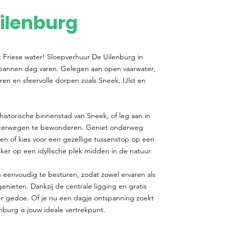
ilenburg
t Friese water! Sloepverhuur De Uilenburg in
spannen dag varen. Gelegen aan open vaarwater,
ren en sfeervolle dorpen zoals Sneek, IJlst en
historische binnenstad van Sneek, of leg aan in
aterwegen te bewonderen. Geniet onderweg
gen of kies voor een gezellige tussenstop op een
er op een idyllische plek midden in de natuur.
 eenvoudig te besturen, zodat zowel ervaren als
ieten. Dankzij de centrale ligging en gratis
r gedoe. Of je nu een dagje ontspanning zoekt
nburg is jouw ideale vertrekpunt.