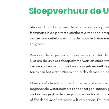
Sloepverhuur de U
Stap aan boord en ervaar de ultieme vrijheid op he
Hommerts is dé perfecte startlocatie voor een ont
vertrek je moeiteloos richting de mooiste Friese me
Langweer.
Vaar over de uitgestrekte Friese meren, ontdek de 
IJlst om de unieke scheepstimmerwerf en oude w
van de rust en natuur, spot weidevogels en rietkra
terras aan het water. Neem een picknick mee en ank
Onze comfortabele en goed uitgeruste sloepen zijn
beginnende watersporters zonder zorgen kunnen gen
parkeermogelijkheden begint jouw vaartocht zonde
of Friesland vanaf het water wilt verkennen, De Uile