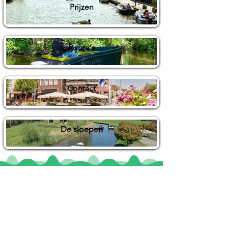
Prijzen
Route's
Contact
De sloepen
Locaties
De uilenburg
Woudsend
De Wetterspetter