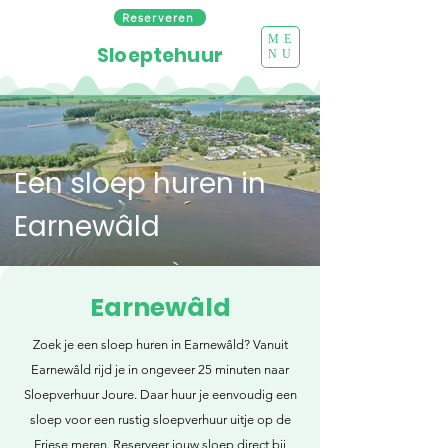
Reserveren
ME
Sloeptehuur
NU
Een sloep huren in
Earnewâld
Earnewâld
Zoek je een sloep huren in Earnewâld? Vanuit
Earnewâld rijd je in ongeveer 25 minuten naar
Sloepverhuur Joure. Daar huur je eenvoudig een
sloep voor een rustig sloepverhuur uitje op de
Friese meren. Reserveer jouw sloep direct bij