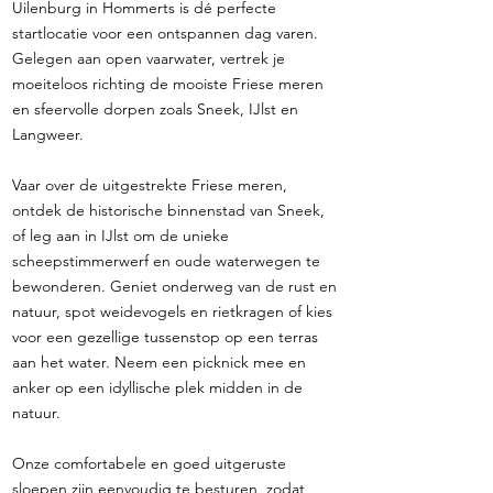
Uilenburg in Hommerts is dé perfecte
startlocatie voor een ontspannen dag varen.
Gelegen aan open vaarwater, vertrek je
moeiteloos richting de mooiste Friese meren
en sfeervolle dorpen zoals Sneek, IJlst en
Langweer.
Vaar over de uitgestrekte Friese meren,
ontdek de historische binnenstad van Sneek,
of leg aan in IJlst om de unieke
scheepstimmerwerf en oude waterwegen te
bewonderen. Geniet onderweg van de rust en
natuur, spot weidevogels en rietkragen of kies
voor een gezellige tussenstop op een terras
aan het water. Neem een picknick mee en
anker op een idyllische plek midden in de
natuur.
Onze comfortabele en goed uitgeruste
sloepen zijn eenvoudig te besturen, zodat