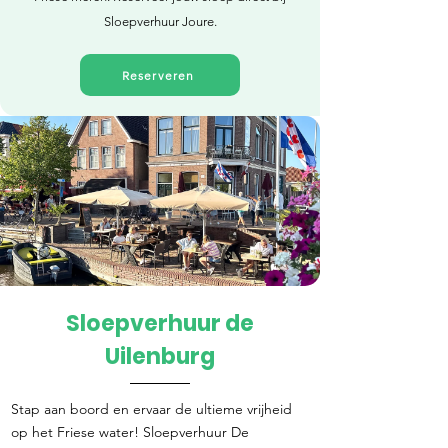
Sloepverhuur Joure.
Reserveren
Sloepverhuur de
Direct reserveren
Uilenburg
Stap aan boord en ervaar de ultieme vrijheid
op het Friese water! Sloepverhuur De