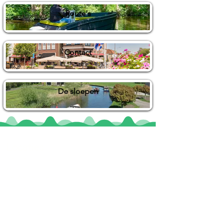
Route's
Contact
De sloepen
Locaties
De uilenburg
Woudsend
De Wetterspetter
Klein Vink
Joure
Terherne
De Alde Feanen