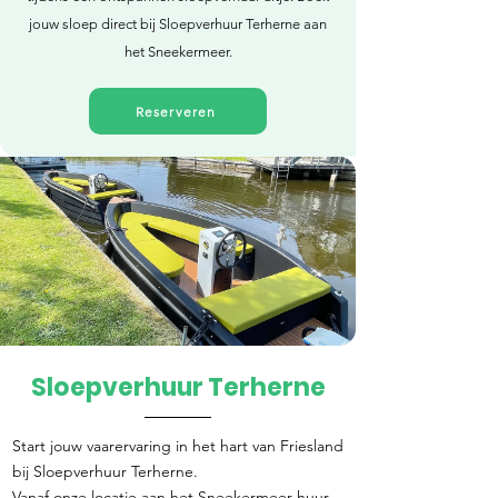
jouw sloep direct bij Sloepverhuur Terherne aan
het Sneekermeer.
Reserveren
Sloepverhuur Terherne
Direct reserveren
Start jouw vaarervaring in het hart van Friesland
bij Sloepverhuur Terherne.
Vanaf onze locatie aan het Sneekermeer huur