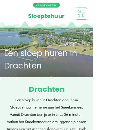
Reserveren
ME
Sloeptehuur
NU
Een sloep huren in
Drachten
Drachten
Een sloep huren in Drachten doe je via
Sloepverhuur Terherne aan het Sneekermeer.
Vanuit Drachten ben je er in circa 36 minuten.
Verken het Sneekermeer en omliggende plassen
tijdens een ontspannen sloepverhuur uitje. Boek