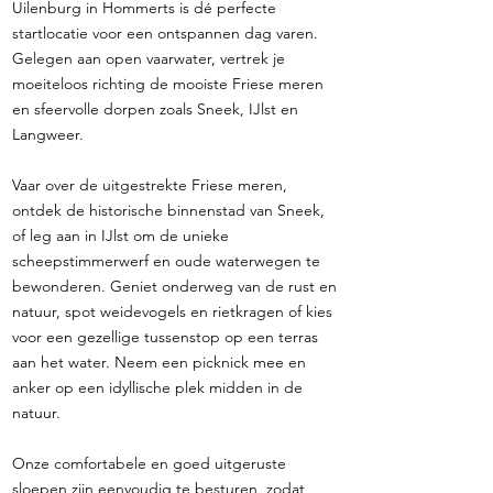
Uilenburg in Hommerts is dé perfecte
startlocatie voor een ontspannen dag varen.
Gelegen aan open vaarwater, vertrek je
moeiteloos richting de mooiste Friese meren
en sfeervolle dorpen zoals Sneek, IJlst en
Langweer.
Vaar over de uitgestrekte Friese meren,
ontdek de historische binnenstad van Sneek,
of leg aan in IJlst om de unieke
scheepstimmerwerf en oude waterwegen te
bewonderen. Geniet onderweg van de rust en
natuur, spot weidevogels en rietkragen of kies
voor een gezellige tussenstop op een terras
aan het water. Neem een picknick mee en
anker op een idyllische plek midden in de
natuur.
Onze comfortabele en goed uitgeruste
sloepen zijn eenvoudig te besturen, zodat