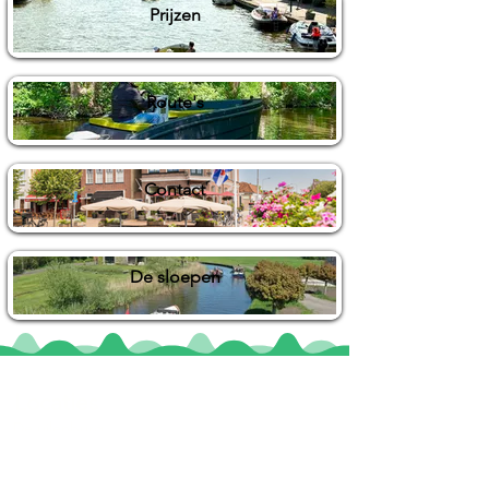
Prijzen
Route's
Contact
De sloepen
Locaties
De uilenburg
Woudsend
De Wetterspetter