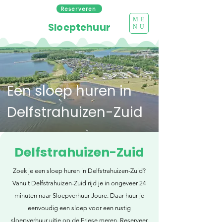
Reserveren
ME
Sloeptehuur
NU
Een sloep huren in
Delfstrahuizen-Zuid
Delfstrahuizen-Zuid
Zoek je een sloep huren in Delfstrahuizen-Zuid?
Vanuit Delfstrahuizen-Zuid rijd je in ongeveer 24
minuten naar Sloepverhuur Joure. Daar huur je
eenvoudig een sloep voor een rustig
sloepverhuur uitje op de Friese meren. Reserveer