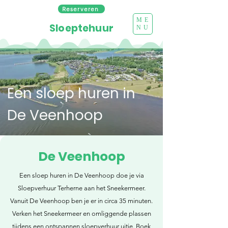
Reserveren
ME
Sloeptehuur
NU
Een sloep huren in
De Veenhoop
De Veenhoop
Een sloep huren in De Veenhoop doe je via
Sloepverhuur Terherne aan het Sneekermeer.
Vanuit De Veenhoop ben je er in circa 35 minuten.
Verken het Sneekermeer en omliggende plassen
tijdens een ontspannen sloepverhuur uitje. Boek