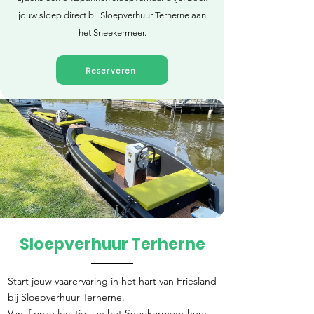
jouw sloep direct bij Sloepverhuur Terherne aan
het Sneekermeer.
Reserveren
Sloepverhuur Terherne
Direct reserveren
Start jouw vaarervaring in het hart van Friesland
bij Sloepverhuur Terherne.
Vanaf onze locatie aan het Sneekermeer huur