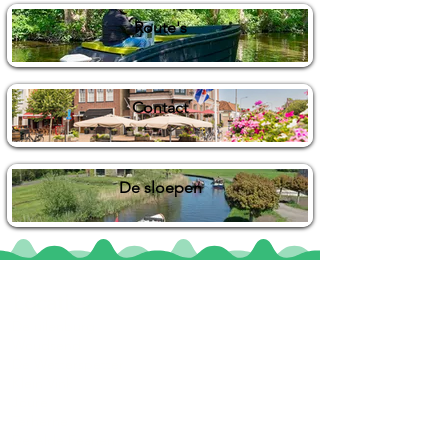
Route's
Contact
De sloepen
Locaties
De uilenburg
Woudsend
De Wetterspetter
Klein Vink
Joure
Terherne
De Alde Feanen